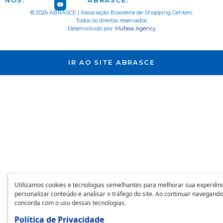
NOS:
ABRASCE:
© 2026 ABRASCE | Associação Brasileira de Shopping Centers.
Todos os direitos reservados.
Desenvolvido por:
Mufasa Agency
IR AO SITE ABRASCE
Utilizamos cookies e tecnologias semelhantes para melhorar sua experiênc
personalizar conteúdo e analisar o tráfego do site. Ao continuar navegando
concorda com o uso dessas tecnologias.
Política de Privacidade